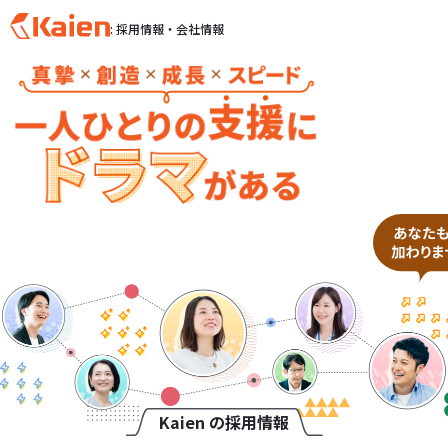
: 採用情報・会社情報
S
k
i
p
t
o
c
o
n
t
e
n
t
Kaien の採用情報