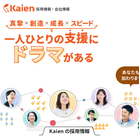
: 採用情報・会社情報
S
k
i
p
t
o
c
o
n
t
e
n
t
Kaien の採用情報