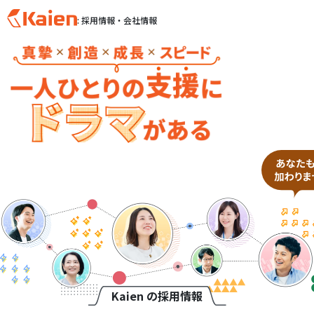
: 採用情報・会社情報
S
k
i
p
t
o
c
o
n
t
e
n
t
Kaien の採用情報