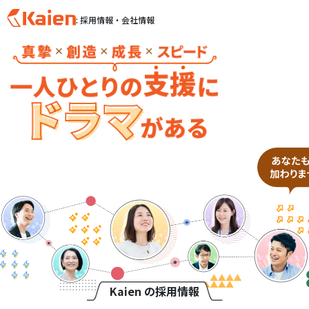
: 採用情報・会社情報
S
k
i
p
t
o
c
o
n
t
e
n
t
Kaien の採用情報