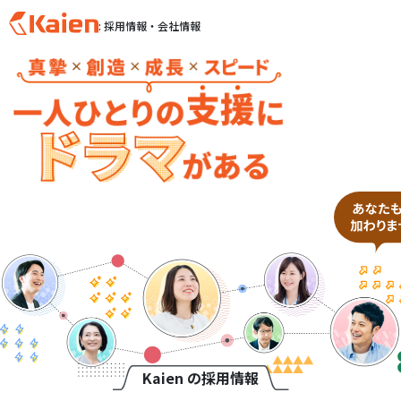
: 採用情報・会社情報
S
k
i
p
t
o
c
o
n
t
e
n
t
Kaien の採用情報