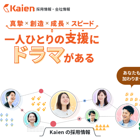
: 採用情報・会社情報
S
k
i
p
t
o
c
o
n
t
e
n
t
Kaien の採用情報