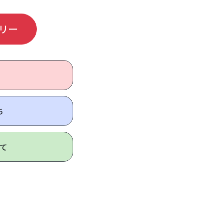
リー
ち
て