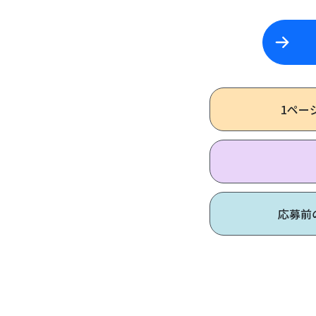
1ペー
応募前