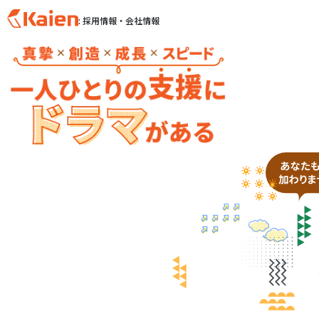
: 採用情報・会社情報
S
k
i
p
t
o
c
o
n
t
e
n
t