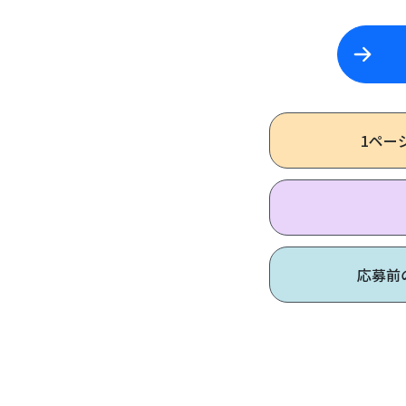
1ペー
応募前