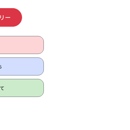
リー
ち
て