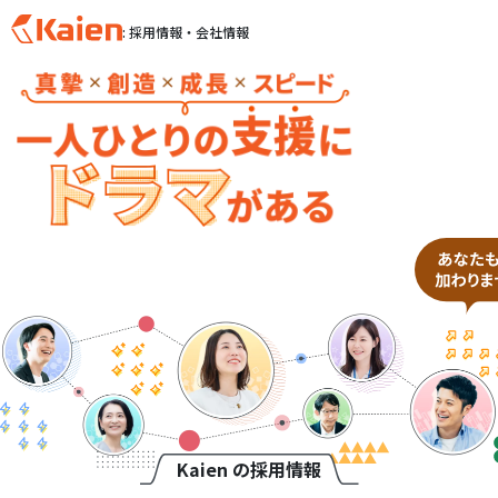
: 採用情報・会社情報
S
k
i
p
t
o
c
o
n
t
e
n
t
Kaien の採用情報