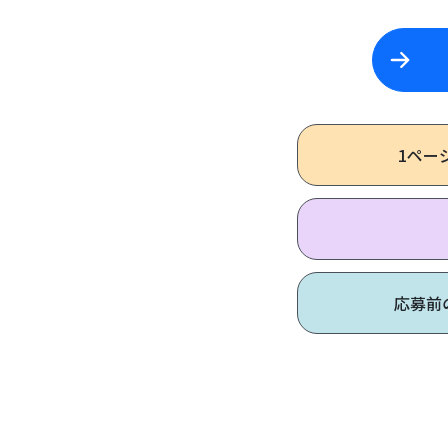
1ペー
応募前