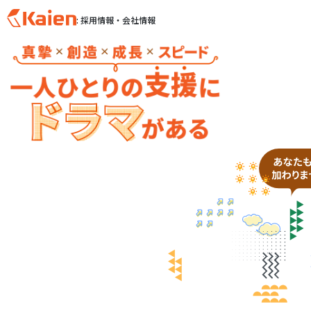
: 採用情報・会社情報
S
k
i
p
t
o
c
o
n
t
e
n
t