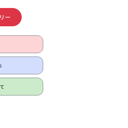
リー
ち
て