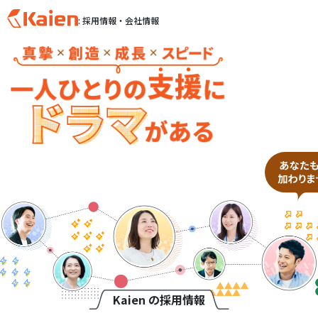
: 採用情報・会社情報
S
k
i
p
t
o
c
o
n
t
e
n
t
Kaien の採用情報