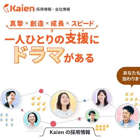
: 採用情報・会社情報
S
k
i
p
t
o
c
o
n
t
e
n
t
Kaien の採用情報