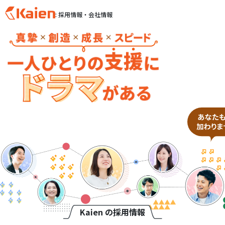
: 採用情報・会社情報
S
k
i
p
t
o
c
o
n
t
e
n
t
Kaien の採用情報