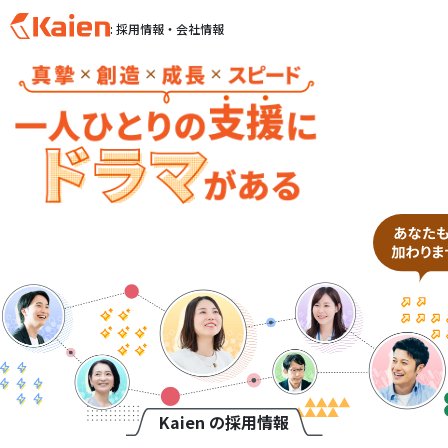
: 採用情報・会社情報
S
k
i
p
t
o
c
o
n
t
e
n
t
Kaien の採用情報