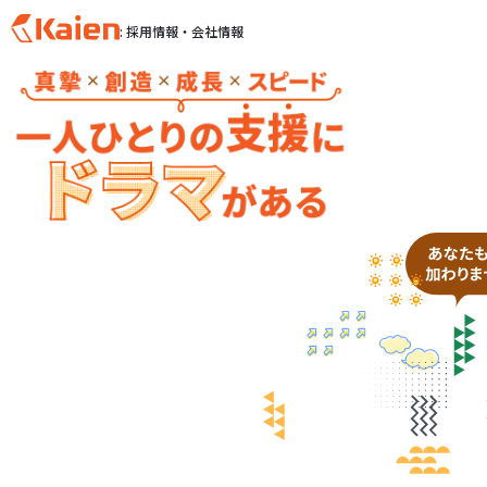
: 採用情報・会社情報
S
k
i
p
t
o
c
o
n
t
e
n
t