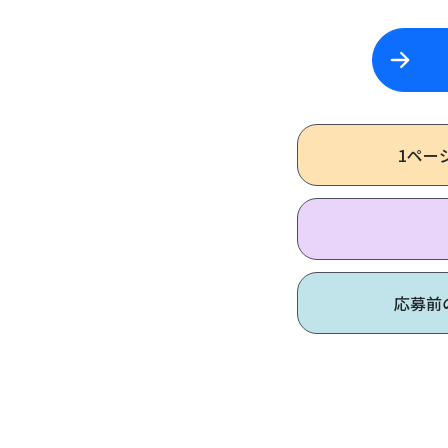
1ペー
応募前