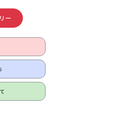
リー
ち
て