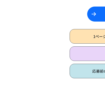
1ペー
応募前