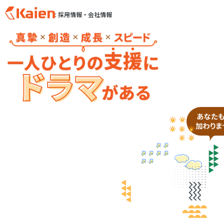
: 採用情報・会社情報
S
k
i
p
t
o
c
o
n
t
e
n
t