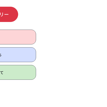
リー
ち
て